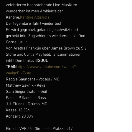
zelebrieren hochstehende Live-Musik im 
wunderbar intimen Ambiente der 
Kantine.
Kantine Attisholz
Der legendäre 
 fährt wieder los!

Es wird gegroovt, getanzt, geschwitzt und 
gerockt inkl. Zugschienen wie damals bei Don 
Cornelius... :
Von Aretha Franklin über James Brown zu Sly 
Stone und Curtis Mayfield, Tanzanimationen 
inkl.! Don't miss it!
SOUL 
TRAIN
https://www.youtube.com/watch?
v=aiqeElk7kAg
Reggie Saunders - Vocals / MC

Matthew Savnik - Keys

Sam Siegenthaler - Guit

Pascal P Kaeser - Bass

J.J. Flueck - Drums, MD
Kasse: 18.30h

Konzert: 20.00h

Eintritt: VVK 25.- (limitierte Platzzahl) / 