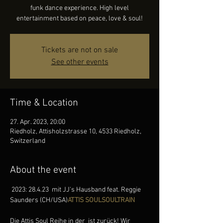
funk dance experience. High level
entertainment based on peace, love & soul!
Tickets are not on sale
See other events
Time & Location
27. Apr. 2023, 20:00
Riedholz, Attisholzstrasse 10, 4533 Riedholz,
Switzerland
About the event
 2023: 28.4.23 
 mit JJ's Hausband feat. Reggie 
Saunders (CH/USA)
ATTIS SOUL
SOULTRAIN
Die Attis Soul Reihe in der 
 ist zurück! Wir 